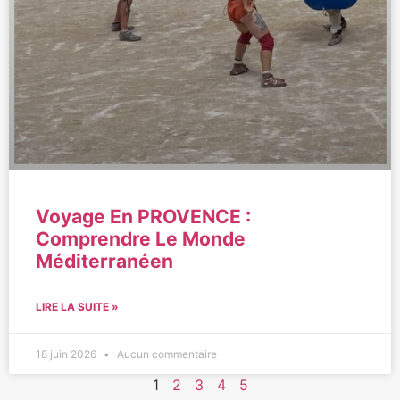
Voyage En PROVENCE :
Comprendre Le Monde
Méditerranéen
LIRE LA SUITE »
18 juin 2026
Aucun commentaire
1
2
3
4
5