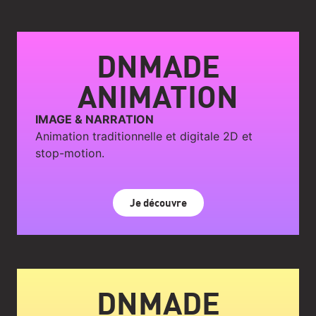
DNMADE
ANIMATION
IMAGE & NARRATION
Animation traditionnelle et digitale 2D et
stop-motion.
Je découvre
DNMADE