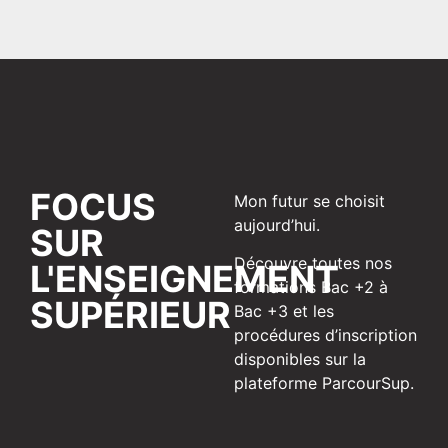
FOCUS
Mon futur se choisit
aujourd’hui.
SUR
Découvre toutes nos
L'ENSEIGNEMENT
formations Bac +2 à
SUPÉRIEUR
Bac +3 et les
procédures d’inscription
disponibles sur la
plateforme ParcourSup.