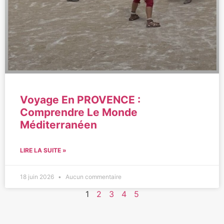
Voyage En PROVENCE :
Comprendre Le Monde
Méditerranéen
LIRE LA SUITE »
18 juin 2026
Aucun commentaire
1
2
3
4
5