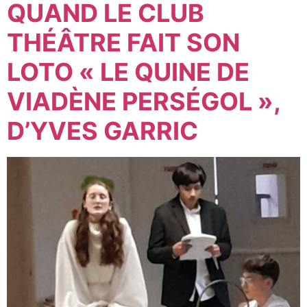
QUAND LE CLUB
THÉÂTRE FAIT SON
LOTO « LE QUINE DE
VIADÈNE PERSÉGOL »,
D’YVES GARRIC